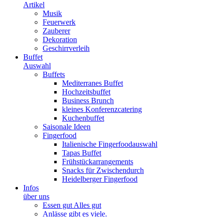
Artikel
Musik
Feuerwerk
Zauberer
Dekoration
Geschirrverleih
Buffet
Auswahl
Buffets
Mediterranes Buffet
Hochzeitsbuffet
Business Brunch
kleines Konferenzcatering
Kuchenbuffet
Saisonale Ideen
Fingerfood
Italienische Fingerfoodauswahl
Tapas Buffet
Frühstückarrangements
Snacks für Zwischendurch
Heidelberger Fingerfood
Infos
über uns
Essen gut Alles gut
Anlässe gibt es viele.