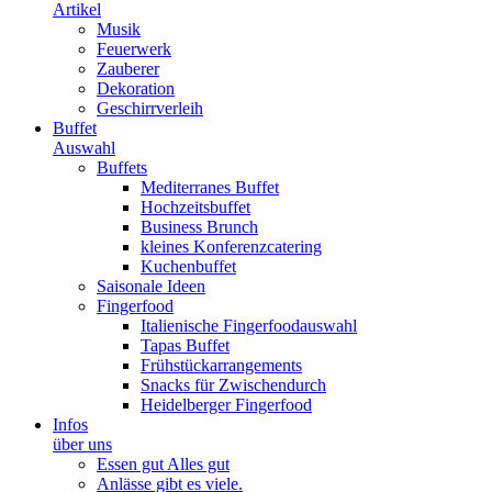
Artikel
Musik
Feuerwerk
Zauberer
Dekoration
Geschirrverleih
Buffet
Auswahl
Buffets
Mediterranes Buffet
Hochzeitsbuffet
Business Brunch
kleines Konferenzcatering
Kuchenbuffet
Saisonale Ideen
Fingerfood
Italienische Fingerfoodauswahl
Tapas Buffet
Frühstückarrangements
Snacks für Zwischendurch
Heidelberger Fingerfood
Infos
über uns
Essen gut Alles gut
Anlässe gibt es viele.