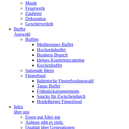
Musik
Feuerwerk
Zauberer
Dekoration
Geschirrverleih
Buffet
Auswahl
Buffets
Mediterranes Buffet
Hochzeitsbuffet
Business Brunch
kleines Konferenzcatering
Kuchenbuffet
Saisonale Ideen
Fingerfood
Italienische Fingerfoodauswahl
Tapas Buffet
Frühstückarrangements
Snacks für Zwischendurch
Heidelberger Fingerfood
Infos
über uns
Essen gut Alles gut
Anlässe gibt es viele.
Qualität über Generationen