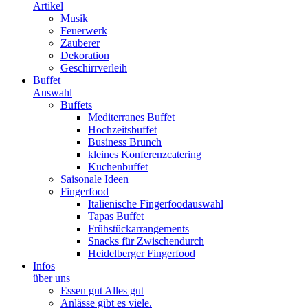
Artikel
Musik
Feuerwerk
Zauberer
Dekoration
Geschirrverleih
Buffet
Auswahl
Buffets
Mediterranes Buffet
Hochzeitsbuffet
Business Brunch
kleines Konferenzcatering
Kuchenbuffet
Saisonale Ideen
Fingerfood
Italienische Fingerfoodauswahl
Tapas Buffet
Frühstückarrangements
Snacks für Zwischendurch
Heidelberger Fingerfood
Infos
über uns
Essen gut Alles gut
Anlässe gibt es viele.