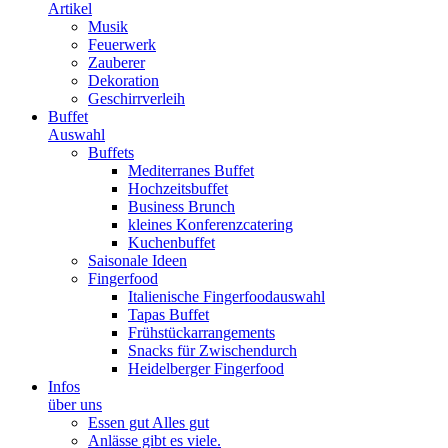
Artikel
Musik
Feuerwerk
Zauberer
Dekoration
Geschirrverleih
Buffet
Auswahl
Buffets
Mediterranes Buffet
Hochzeitsbuffet
Business Brunch
kleines Konferenzcatering
Kuchenbuffet
Saisonale Ideen
Fingerfood
Italienische Fingerfoodauswahl
Tapas Buffet
Frühstückarrangements
Snacks für Zwischendurch
Heidelberger Fingerfood
Infos
über uns
Essen gut Alles gut
Anlässe gibt es viele.