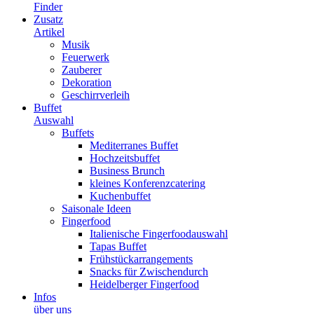
Finder
Zusatz
Artikel
Musik
Feuerwerk
Zauberer
Dekoration
Geschirrverleih
Buffet
Auswahl
Buffets
Mediterranes Buffet
Hochzeitsbuffet
Business Brunch
kleines Konferenzcatering
Kuchenbuffet
Saisonale Ideen
Fingerfood
Italienische Fingerfoodauswahl
Tapas Buffet
Frühstückarrangements
Snacks für Zwischendurch
Heidelberger Fingerfood
Infos
über uns