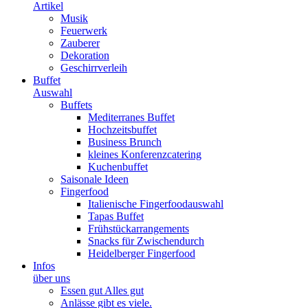
Artikel
Musik
Feuerwerk
Zauberer
Dekoration
Geschirrverleih
Buffet
Auswahl
Buffets
Mediterranes Buffet
Hochzeitsbuffet
Business Brunch
kleines Konferenzcatering
Kuchenbuffet
Saisonale Ideen
Fingerfood
Italienische Fingerfoodauswahl
Tapas Buffet
Frühstückarrangements
Snacks für Zwischendurch
Heidelberger Fingerfood
Infos
über uns
Essen gut Alles gut
Anlässe gibt es viele.