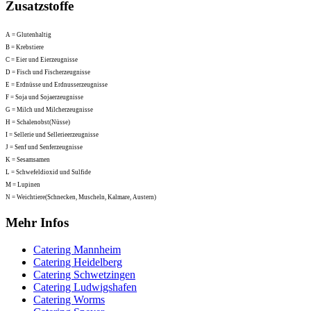
Zusatzstoffe
A = Glutenhaltig
B = Krebstiere
C = Eier und Eierzeugnisse
D = Fisch und Fischerzeugnisse
E = Erdnüsse und Erdnusserzeugnisse
F = Soja und Sojaerzeugnisse
G = Milch und Milcherzeugnisse
H = Schalenobst(Nüsse)
I = Sellerie und Sellerieerzeugnisse
J = Senf und Senferzeugnisse
K = Sesamsamen
L = Schwefeldioxid und Sulfide
M = Lupinen
N = Weichtiere(Schnecken, Muscheln, Kalmare, Austern)
Mehr Infos
Catering Mannheim
Catering Heidelberg
Catering Schwetzingen
Catering Ludwigshafen
Catering Worms