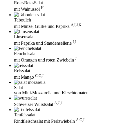
Rote-Bete-Salat
H
mit Walnussöl
Tabouleh
A,I,J,K
mit Minze, Gurke und Paprika
Linsensalat
J,I
mit Paprika und Staudensellerie
Fenchelsalat
J
mit Orangen und roten Zwiebeln
Reissalat
C,G,J
mit Mango
Salat
von Mini-Mozzarella und Kirschtomaten
A,C,I
Schweizer Wurstsalat
Teufelssalat
A,C,J
Rindfleischsalat mit Perlzwiebeln