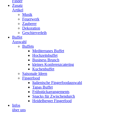
Finder
Zusatz
Artikel
Musik
Feuerwerk
Zauberer
Dekoration
Geschirrverleih
Buffet
Auswahl
Buffets
Mediterranes Buffet
Hochzeitsbuffet
Business Brunch
kleines Konferenzcatering
Kuchenbuffet
Saisonale Ideen
Fingerfood
Italienische Fingerfoodauswahl
Tapas Buffet
Frühstückarrangements
Snacks für Zwischendurch
Heidelberger Fingerfood
Infos
über uns